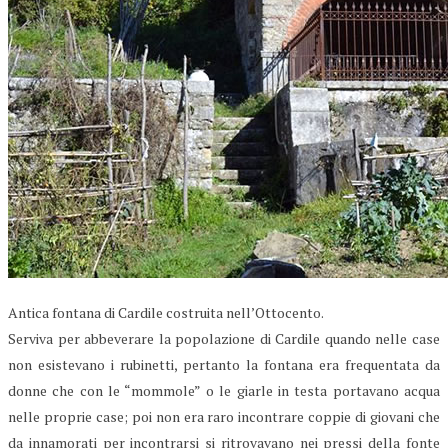
Antica fontana di Cardile costruita nell’Ottocento.
Serviva per abbeverare la popolazione di Cardile quando nelle case
non esistevano i rubinetti, pertanto la fontana era frequentata da
donne che con le “mommole” o le giarle in testa portavano acqua
nelle proprie case; poi non era raro incontrare coppie di giovani che
da innamorati per incontrarsi si ritrovavano nei pressi della fonte