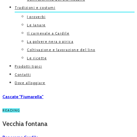
Tradizioni e costumi
I proverbi
Le Ianare
Il carnevale a Cardile
La polvere nera o pirica
Coltivazione e lavorazione del lino
Le ricette
Prodotti tipici
Contatti
Dove alloggiare
Cascate "Fiumarella"
READING
Vecchia fontana