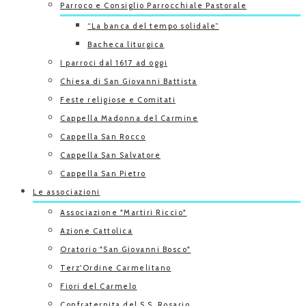
Parroco e Consiglio Parrocchiale Pastorale
“La banca del tempo solidale”
Bacheca liturgica
I parroci dal 1617 ad oggi
Chiesa di San Giovanni Battista
Feste religiose e Comitati
Cappella Madonna del Carmine
Cappella San Rocco
Cappella San Salvatore
Cappella San Pietro
Le associazioni
Associazione "Martiri Riccio"
Azione Cattolica
Oratorio "San Giovanni Bosco"
Terz'Ordine Carmelitano
Fiori del Carmelo
Confraternita del S.S. Rosario