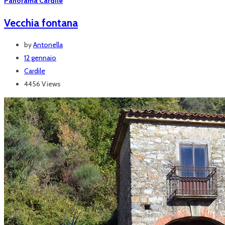
Panorama Cardile
Vecchia fontana
by
Antonella
12 gennaio
Cardile
4456 Views