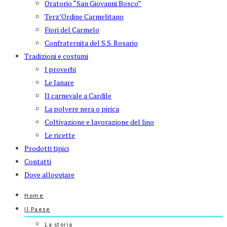
Oratorio “San Giovanni Bosco”
Terz’Ordine Carmelitano
Fiori del Carmelo
Confraternita del S.S. Rosario
Tradizioni e costumi
I proverbi
Le Ianare
Il carnevale a Cardile
La polvere nera o pirica
Coltivazione e lavorazione del lino
Le ricette
Prodotti tipici
Contatti
Dove alloggiare
Home
Il Paese
La storia