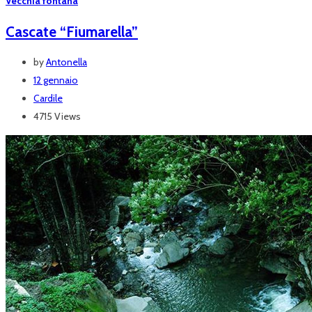
Vecchia fontana
Cascate “Fiumarella”
by
Antonella
12 gennaio
Cardile
4715 Views