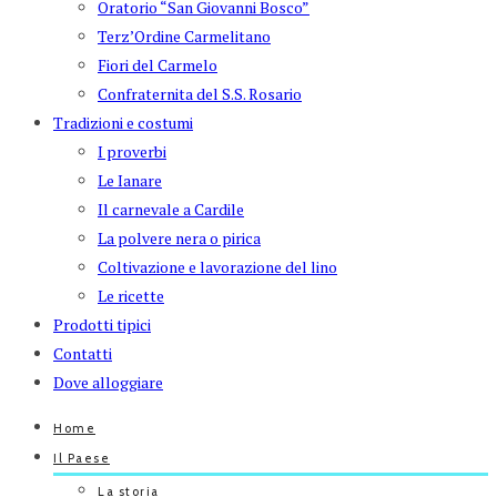
Oratorio “San Giovanni Bosco”
Terz’Ordine Carmelitano
Fiori del Carmelo
Confraternita del S.S. Rosario
Tradizioni e costumi
I proverbi
Le Ianare
Il carnevale a Cardile
La polvere nera o pirica
Coltivazione e lavorazione del lino
Le ricette
Prodotti tipici
Contatti
Dove alloggiare
Home
Il Paese
La storia