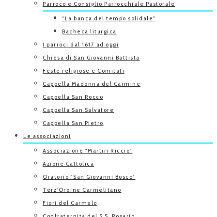
Parroco e Consiglio Parrocchiale Pastorale
“La banca del tempo solidale”
Bacheca liturgica
I parroci dal 1617 ad oggi
Chiesa di San Giovanni Battista
Feste religiose e Comitati
Cappella Madonna del Carmine
Cappella San Rocco
Cappella San Salvatore
Cappella San Pietro
Le associazioni
Associazione "Martiri Riccio"
Azione Cattolica
Oratorio "San Giovanni Bosco"
Terz'Ordine Carmelitano
Fiori del Carmelo
Confraternita del S.S. Rosario