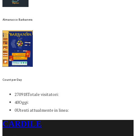
Almanacco Barbanera
Count per Day
270918
Totale visitatori:
40
Oggi:
0
Utenti attualmente in linea:
CARDILE