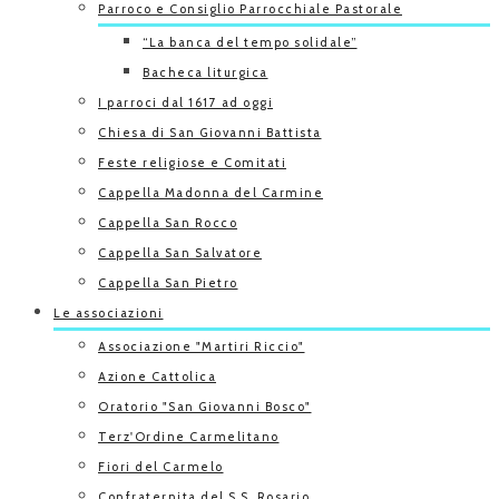
Parroco e Consiglio Parrocchiale Pastorale
“La banca del tempo solidale”
Bacheca liturgica
I parroci dal 1617 ad oggi
Chiesa di San Giovanni Battista
Feste religiose e Comitati
Cappella Madonna del Carmine
Cappella San Rocco
Cappella San Salvatore
Cappella San Pietro
Le associazioni
Associazione "Martiri Riccio"
Azione Cattolica
Oratorio "San Giovanni Bosco"
Terz'Ordine Carmelitano
Fiori del Carmelo
Confraternita del S.S. Rosario