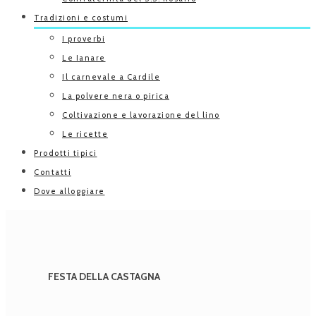
Tradizioni e costumi
I proverbi
Le Ianare
Il carnevale a Cardile
La polvere nera o pirica
Coltivazione e lavorazione del lino
Le ricette
Prodotti tipici
Contatti
Dove alloggiare
FESTA DELLA CASTAGNA