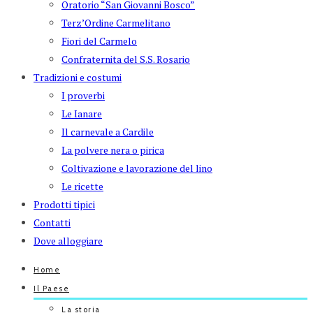
Oratorio “San Giovanni Bosco”
Terz’Ordine Carmelitano
Fiori del Carmelo
Confraternita del S.S. Rosario
Tradizioni e costumi
I proverbi
Le Ianare
Il carnevale a Cardile
La polvere nera o pirica
Coltivazione e lavorazione del lino
Le ricette
Prodotti tipici
Contatti
Dove alloggiare
Home
Il Paese
La storia