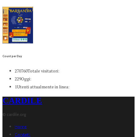
Count per Day
270760
Totale visitatori:
229
Oggi:
1
Utenti attualmente in linea:
CARDILE
© cardile.org
Home
Contatti