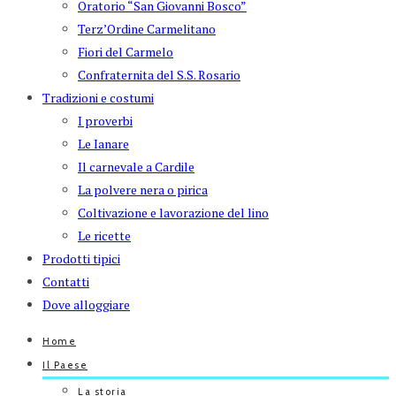
Oratorio “San Giovanni Bosco”
Terz’Ordine Carmelitano
Fiori del Carmelo
Confraternita del S.S. Rosario
Tradizioni e costumi
I proverbi
Le Ianare
Il carnevale a Cardile
La polvere nera o pirica
Coltivazione e lavorazione del lino
Le ricette
Prodotti tipici
Contatti
Dove alloggiare
Home
Il Paese
La storia