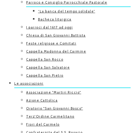
Parroco e Consiglio Parrocchiale Pastorale
“La banca del tempo solidale”
Bacheca liturgica
I parroci dal 1617 ad oggi
Chiesa di San Giovanni Battista
Feste religiose e Comitati
Cappella Madonna del Carmine
Cappella San Rocco
Cappella San Salvatore
Cappella San Pietro
Le associazioni
Associazione "Martiri Riccio"
Azione Cattolica
Oratorio "San Giovanni Bosco"
Terz'Ordine Carmelitano
Fiori del Carmelo
Confraternita del S.S. Rosario