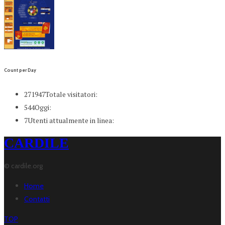
Count per Day
271947
Totale visitatori:
544
Oggi:
7
Utenti attualmente in linea:
CARDILE
© cardile.org
Home
Contatti
TOP