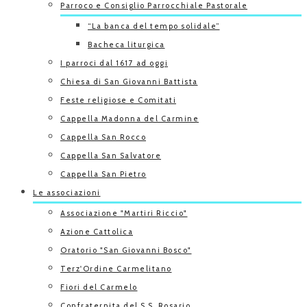
Parroco e Consiglio Parrocchiale Pastorale
“La banca del tempo solidale”
Bacheca liturgica
I parroci dal 1617 ad oggi
Chiesa di San Giovanni Battista
Feste religiose e Comitati
Cappella Madonna del Carmine
Cappella San Rocco
Cappella San Salvatore
Cappella San Pietro
Le associazioni
Associazione "Martiri Riccio"
Azione Cattolica
Oratorio "San Giovanni Bosco"
Terz'Ordine Carmelitano
Fiori del Carmelo
Confraternita del S.S. Rosario