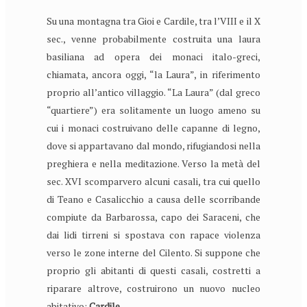
Su una montagna tra Gioi e Cardile, tra l’VIII e il X
sec., venne probabilmente costruita una laura
basiliana ad opera dei monaci italo-greci,
chiamata, ancora oggi, “la Laura”, in riferimento
proprio all’antico villaggio. “La Laura” (dal greco
“quartiere”) era solitamente un luogo ameno su
cui i monaci costruivano delle capanne di legno,
dove si appartavano dal mondo, rifugiandosi nella
preghiera e nella meditazione. Verso la metà del
sec. XVI scomparvero alcuni casali, tra cui quello
di Teano e Casalicchio a causa delle scorribande
compiute da Barbarossa, capo dei Saraceni, che
dai lidi tirreni si spostava con rapace violenza
verso le zone interne del Cilento. Si suppone che
proprio gli abitanti di questi casali, costretti a
riparare altrove, costruirono un nuovo nucleo
abitativo:
Cardile
.