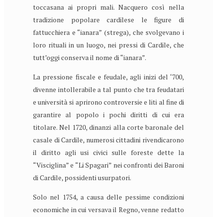
toccasana ai propri mali. Nacquero così nella
tradizione popolare cardilese le figure di
fattucchiera e “ianara” (strega), che svolgevano i
loro rituali in un luogo, nei pressi di Cardile, che
tutt’oggi conserva il nome di “ianara”.
La pressione fiscale e feudale, agli inizi del ‘700,
divenne intollerabile a tal punto che tra feudatari
e università si aprirono controversie e liti al fine di
garantire al popolo i pochi diritti di cui era
titolare. Nel 1720, dinanzi alla corte baronale del
casale di Cardile, numerosi cittadini rivendicarono
il diritto agli usi civici sulle foreste dette la
“Visciglina” e “Li Spagari” nei confronti dei Baroni
di Cardile, possidenti usurpatori.
Solo nel 1754, a causa delle pessime condizioni
economiche in cui versava il Regno, venne redatto