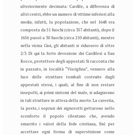
ulteriormente decimata: Cardile, a differenza di
altri centri, ebbe un numero di vittime inferiori alla
media; infatti, la popolazione, che nel 1648 era
composta da 51 fuochi (circa 357 abitanti), dopo il
1656 passò a 30 fuochi (circa 210 abitanti), mentre
nella vicina Gioi, gli abitanti si ridussero di oltre
2/3. Di qui la forte devozione dei Cardilesi a San
Rocco, protettore degli appestati. Si racconta che
in passato, in località “Visciglina”, vennero alla
luce delle strutture tombali costruite dagli
appestati stessi, i quali, al fine di non restare
insepolti, ai primi sintomi del male, si adagiavano
in tali strutture in attesa della morte. La carestia,
la peste, i soprusi dei signorotti gettarono nello
sconforto il popolo cilentano che, avendo
smarrito i valori della fede cristiana, finì per
accettare ogni forma di superstizione come