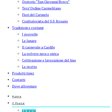
Oratorio “San Giovanni Bosco”
Terz’Ordine Carmelitano
Fiori del Carmelo
Confraternita del S.S. Rosario
Tradizioni e costumi
I proverbi
Le Ianare
Il carnevale a Cardile
La polvere nera o pirica
Coltivazione e lavorazione del lino
Le ricette
Prodotti tipici
Contatti
Dove alloggiare
Home
Il Paese
La storia