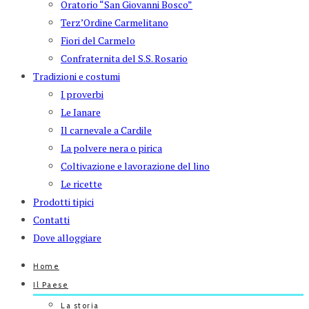
Oratorio “San Giovanni Bosco”
Terz’Ordine Carmelitano
Fiori del Carmelo
Confraternita del S.S. Rosario
Tradizioni e costumi
I proverbi
Le Ianare
Il carnevale a Cardile
La polvere nera o pirica
Coltivazione e lavorazione del lino
Le ricette
Prodotti tipici
Contatti
Dove alloggiare
Home
Il Paese
La storia