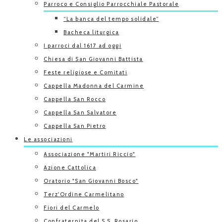
Parroco e Consiglio Parrocchiale Pastorale
“La banca del tempo solidale”
Bacheca liturgica
I parroci dal 1617 ad oggi
Chiesa di San Giovanni Battista
Feste religiose e Comitati
Cappella Madonna del Carmine
Cappella San Rocco
Cappella San Salvatore
Cappella San Pietro
Le associazioni
Associazione "Martiri Riccio"
Azione Cattolica
Oratorio "San Giovanni Bosco"
Terz'Ordine Carmelitano
Fiori del Carmelo
Confraternita del S.S. Rosario