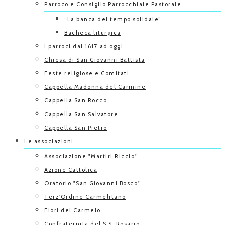
Parroco e Consiglio Parrocchiale Pastorale
“La banca del tempo solidale”
Bacheca liturgica
I parroci dal 1617 ad oggi
Chiesa di San Giovanni Battista
Feste religiose e Comitati
Cappella Madonna del Carmine
Cappella San Rocco
Cappella San Salvatore
Cappella San Pietro
Le associazioni
Associazione "Martiri Riccio"
Azione Cattolica
Oratorio "San Giovanni Bosco"
Terz'Ordine Carmelitano
Fiori del Carmelo
Confraternita del S.S. Rosario