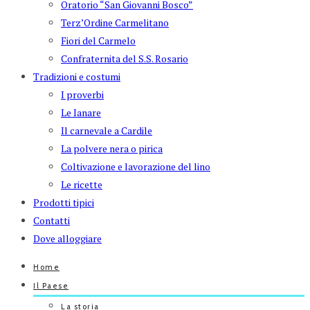
Oratorio “San Giovanni Bosco”
Terz’Ordine Carmelitano
Fiori del Carmelo
Confraternita del S.S. Rosario
Tradizioni e costumi
I proverbi
Le Ianare
Il carnevale a Cardile
La polvere nera o pirica
Coltivazione e lavorazione del lino
Le ricette
Prodotti tipici
Contatti
Dove alloggiare
Home
Il Paese
La storia