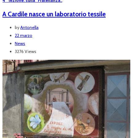
4^ lezione: sulla “Fratellanza..
A Cardile nasce un laboratorio tessile
by
Antonella
22 marzo
News
3276 Views