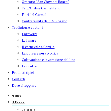
Oratorio “San Giovanni Bosco”
Terz’Ordine Carmelitano
Fiori del Carmelo
Confraternita del S.S. Rosario
Tradizioni e costumi
I proverbi
Le Ianare
Il carnevale a Cardile
La polvere nera o pirica
Coltivazione e lavorazione del lino
Le ricette
Prodotti tipici
Contatti
Dove alloggiare
Home
Il Paese
La storia