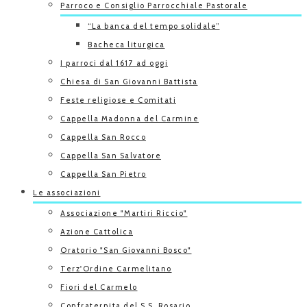
Parroco e Consiglio Parrocchiale Pastorale
“La banca del tempo solidale”
Bacheca liturgica
I parroci dal 1617 ad oggi
Chiesa di San Giovanni Battista
Feste religiose e Comitati
Cappella Madonna del Carmine
Cappella San Rocco
Cappella San Salvatore
Cappella San Pietro
Le associazioni
Associazione "Martiri Riccio"
Azione Cattolica
Oratorio "San Giovanni Bosco"
Terz'Ordine Carmelitano
Fiori del Carmelo
Confraternita del S.S. Rosario