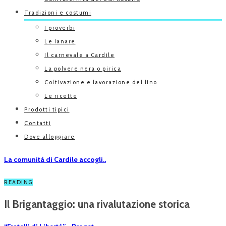
Tradizioni e costumi
I proverbi
Le Ianare
Il carnevale a Cardile
La polvere nera o pirica
Coltivazione e lavorazione del lino
Le ricette
Prodotti tipici
Contatti
Dove alloggiare
La comunità di Cardile accogli..
READING
Il Brigantaggio: una rivalutazione storica