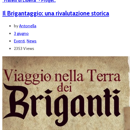
“Fratelli di Libertà” - Proget..
Il Brigantaggio: una rivalutazione storica
by
Antonella
3 giugno
Eventi
,
News
2353 Views