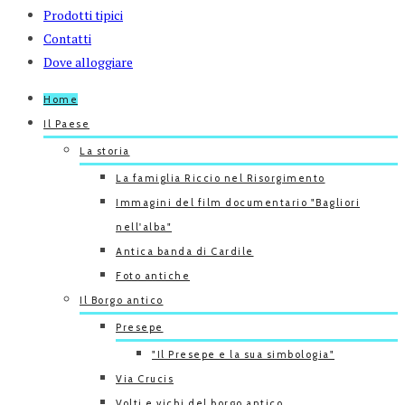
Prodotti tipici
Contatti
Dove alloggiare
Home
Il Paese
La storia
La famiglia Riccio nel Risorgimento
Immagini del film documentario "Bagliori
nell'alba"
Antica banda di Cardile
Foto antiche
Il Borgo antico
Presepe
"Il Presepe e la sua simbologia"
Via Crucis
Volti e vichi del borgo antico