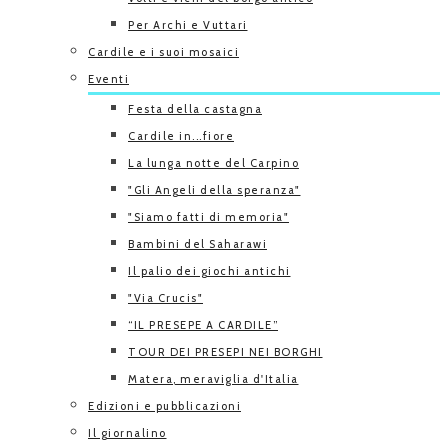
Per Archi e Vuttari
Cardile e i suoi mosaici
Eventi
Festa della castagna
Cardile in...fiore
La lunga notte del Carpino
"Gli Angeli della speranza"
"Siamo fatti di memoria"
Bambini del Saharawi
Il palio dei giochi antichi
"Via Crucis"
“IL PRESEPE A CARDILE”
TOUR DEI PRESEPI NEI BORGHI
Matera, meraviglia d'Italia
Edizioni e pubblicazioni
Il giornalino